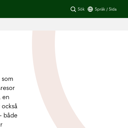
Sök
Språk / Sida
l som
sresor
a en
r också
 – både
r