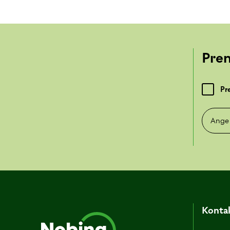
Pre
Pr
Ange e-
Kontak