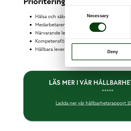
Prioriteringar
Consent
Necessary
Hälsa och säkerhet
Selection
Medarbetarengagemang
Närvarande ledarskap
Kompetensförsörjning
Hållbara leverantörsled
Deny
LÄS MER I VÅR HÅLLBARH
*****
Ladda ner vår hållbarhetsrapport 2