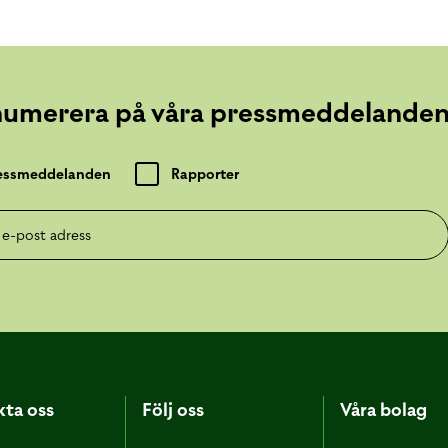
numerera på våra pressmeddelande
essmeddelanden
Rapporter
post adress
ta oss
Följ oss
Våra bolag