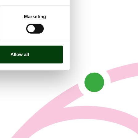
Marketing
fiken
Allow all
i leverantörsledet