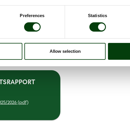
Mätetal
Preferences
Statistics
Antal dödsolyckor i tra
Arbetsplatsskador
eNPS
Andel kvinnliga ledare
Korttidssjukfrånvaro
Allow selection
Aktsamhetsvärderingar 
ETSRAPPORT
025/2026 (pdf)