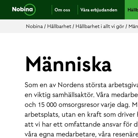
Om oss
Våra erbjudanden
Håll
Nobina
/
Hållbarhet
/
Hållbarhet i allt vi gör
/
Män
Människa
Som en av Nordens största arbetsgivare
en viktig samhällsaktör. Våra medarb
och 15 000 omsorgsresor varje dag. M
arbetsplats, utan en kraft som driver
att vi har ett omfattande ansvar för
våra egna medarbetare, våra resenärer