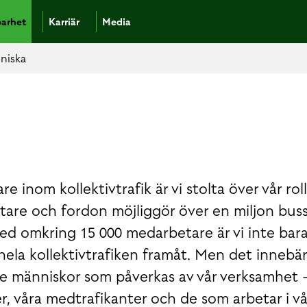
barhet
Karriär
Media
niska
 inom kollektivtrafik är vi stolta över vår rol
etare och fordon möjliggör över en miljon bus
ed omkring 15 000 medarbetare är vi inte bar
 hela kollektivtrafiken framåt. Men det innebä
 de människor som påverkas av vår verksamhet
, våra medtrafikanter och de som arbetar i vå