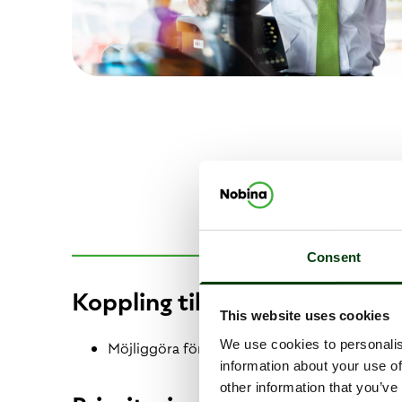
Consent
Koppling till strategiskt mål
This website uses cookies
We use cookies to personalis
Möjliggöra för våra medarbetare att leverera
information about your use of
other information that you’ve