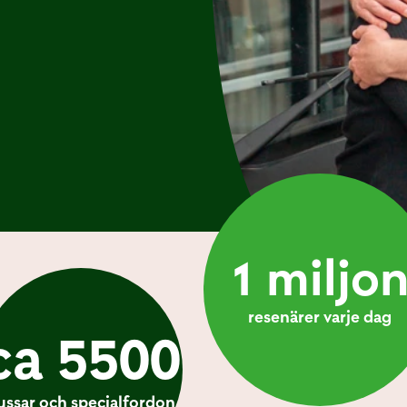
1 miljo
resenärer varje dag
ca 5500
ussar och specialfordon