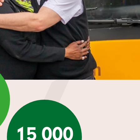
n
15 000