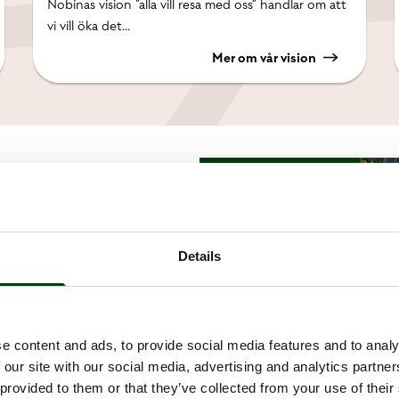
Nobinas vision ”alla vill resa med oss” handlar om att
vi vill öka det...
Mer om vår vision
av vårt
Details
. Mer är 85% av energin
bara källor. På
 - så mycket mer
e content and ads, to provide social media features and to analy
 kört bil. Genom vår
 our site with our social media, advertising and analytics partn
 provided to them or that they’ve collected from your use of their