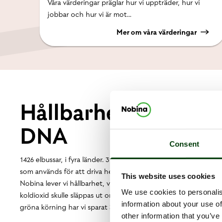
Våra värderingar präglar hur vi uppträder, hur vi
jobbar och hur vi är mot...
Mer om våra värderingar
Hållbarhet är en del 
DNA
Consent
1426 elbussar, i fyra länder. 31% av alla våra bussar är elektriska
som används för att driva hela vår bussflotta kommer från förny
This website uses cookies
Nobina lever vi hållbarhet, varje dag, varje timme. 105 000 ton
We use cookies to personalis
koldioxid skulle släppas ut om alla våra resenärer i stället hade
information about your use of
gröna körning har vi sparat 3,5 miljoner liter bränsle.
other information that you’ve