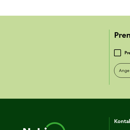
Pre
Pr
Ange e-
Kontak