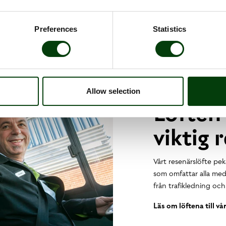
Preferences
Statistics
Allow selection
Löften 
viktig 
Vårt resenärslöfte pe
som omfattar alla meda
från trafikledning och 
Läs om löftena till vå