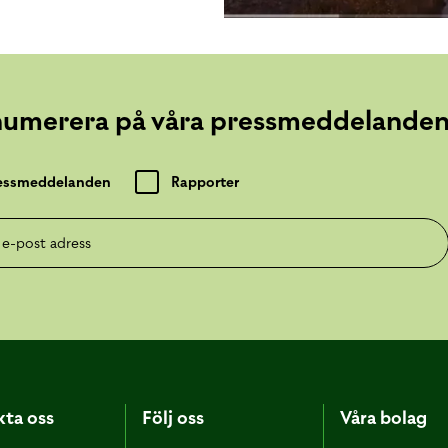
numerera på våra pressmeddelande
essmeddelanden
Rapporter
post adress
ta oss
Följ oss
Våra bolag