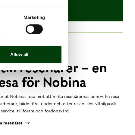
Marketing
Allow all
till resenärer – en
resa för Nobina
kar ut Nobinas resa mot att möta resenärernas behov. En resa
rbetare, både före, under och efter resan. Det vill säga allt
service, till förare och fordonsvård.
ra resenärer