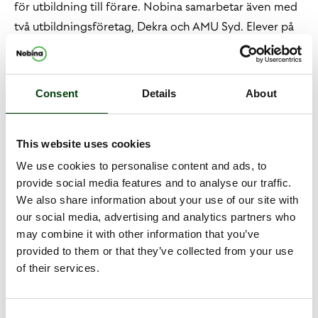
för utbildning till förare. Nobina samarbetar även med
två utbildningsföretag, Dekra och AMU Syd. Elever på
skolorna bjuds bland annat in till informationsträffar
hos Nobina där de får veta mer om yrket och följa med
bussförare i deras vardag.
Consent
Details
About
Nobinas verksamhet i Kolding sysselsätter omkring 85
förare. Förutom att vända ett rekryteringsbehov tillatt
This website uses cookies
näst intill ha en ”kö” av personer som vill bli anställda,
har företaget arbetat målmedvetet för att skapa en
We use cookies to personalise content and ads, to
provide social media features and to analyse our traffic.
tydlig vi-kultur med nolltolerans för exempelvis rasism
We also share information about your use of our site with
och sexism. De anställda erbjuds också hälsoavtal som
our social media, advertising and analytics partners who
innebär att företaget betalar hela kostnaden för upp
may combine it with other information that you’ve
till tio besök hos fysioterapeut, kiropraktor eller en
provided to them or that they’ve collected from your use
privat vårdgivare för rehabilitering.
of their services.
Consent