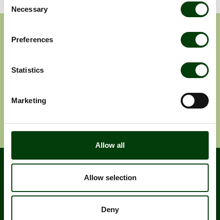
Necessary
Selection
Prenumerera på våra
Preferences
pressmeddelanden
Statistics
Pressmeddelanden
Rapporter
Marketing
Ange e-post adress
Prenumerera
Allow all
Allow selection
Deny