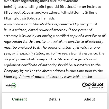
eventuellt registreringsbevis eller motsvarande
behörighetshandling bör i god tid före årsstämman insändas
till Bolaget på ovan angiven adress.
Fullmaktsformulär finns
tillgängligt på Bolagets hemsida:
www.nobina.com.
Shareholders represented by proxy must
issue a written, dated power of attorney. If the power of
attorney is issued by an entity, a certified copy of a certificate of
registration for that entity or equivalent certificate of authority
must be enclosed to it. The power of attorney is valid for one
year, or, if explicitly stated, up to five years from its issuance. The
original power of attorney and certificate of registration or
equivalent certificate of authority should be submitted to the
Company by mail at the above address in due time prior to the
Meeting. A form of power of attorney is available on the
Company’s website: www.nobina.com.
Förslag till dagordning /
Proposed agenda
1. Stämmans öppnande /
Opening of the Meeting
Consent
Details
About
2. Val av ordförande vid stämman /
Appointment of