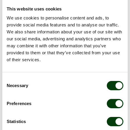
chairman of the Meeting
3. Upprättande och godkännande av röstlängd /
This website uses cookies
Preparation and approval of the voting list
We use cookies to personalise content and ads, to
4. Godkännande av dagordning /
Approval of the agenda
provide social media features and to analyse our traffic.
5. Val av en eller två justeringspersoner /
Election of one or
We also share information about your use of our site with
two persons to approve the minutes
our social media, advertising and analytics partners who
6. Prövning av om stämman blivit behörigen
may combine it with other information that you’ve
sammankallad/
Determination that the Meeting has been duly
provided to them or that they’ve collected from your use
convened
of their services.
7. Föredragning av framlagd årsredovisning och
revisionsberättelse samt koncernredovisning och
koncernrevisionsberättelse /
Submission of the annual accounts
Consent
and the auditor’s report and the consolidated accounts and the
Necessary
Selection
auditor’s report on consolidated accounts
8.
Beslut om /
Resolution on
Preferences
a. fastställande av resultaträkning och balansräkning samt
koncernresultaträkning och koncernbalansräkning /
adoption
of the income statement and the balance sheet and the
Statistics
consolidated income statement and the consolidated balance