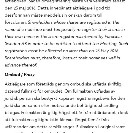
aktieboken. Sådan omregistrering måste vara verkställd senast
den 25 maj 2016. Detta innebär att aktieägare i god tid
dessförinnan måste meddela sin önskan därom till
förvaltaren.
Shareholders whose shares are registered in the
name of a nominee must temporarily re-register their shares in
their own name in the share register maintained by Euroclear
Sweden AB in order to be entitled to attend the Meeting. Such
registration must be effected no later than on 25 May 2016.
Shareholders must, therefore, instruct their nominees well in
advance thereof.
Ombud /
Proxy
Aktieägare som företräds genom ombud ska utfärda skriftlig,
daterad fullmakt för ombudet. Om fullmakten utfärdas av
juridisk person ska bestyrkt kopia av registreringsbevis för den
juridiska personen eller motsvarande behörighetshandling
bifogas. Fullmakten är giltig högst ett år från utfärdandet, dock
att fullmaktens giltighetstid får vara längst fem år från
utfärdandet om detta särskilt anges. Fullmakten i original samt