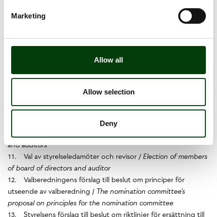
sheet
Marketing
b. dispositioner beträffande Bolagets resultat enligt den
fastställda balansräkningen /
appropriation of the Company’s
results in accordance with the adopted balance sheet
c. ansvarsfrihet åt styrelseledamöter och verkställande
Allow all
direktör /
discharge from liability for the members of the board
of directors and the managing director
9. Bestämmande av antalet styrelseledamöter samt revisorer
Allow selection
/
Determination of the number of members of the board of
directors as well as auditors
10. Fastställande av styrelse- och revisorsarvode /
Deny
Determination of fees for members of the board of directors
and auditors
11. Val av styrelseledamöter och revisor
/ Election of members
of board of directors and auditor
12. Valberedningens förslag till beslut om principer för
utseende av valberedning /
The nomination committee’s
proposal on principles for the nomination committee
13. Styrelsens förslag till beslut om riktlinjer för ersättning till