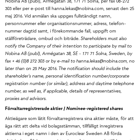
Nobina AB (publ), Armégatan 38, 171 71 Solna, per fax 08-272
303 eller per e-post till hanna.lekas@nobina.com, senast den 25
maj 2016. Vid anmälan ska uppges fullständigt namn,
personnummer eller organisationsnummer, adress, telefon­
nummer dagtid samt, i förekommande fall, uppgift om
ställföreträdare, ombud och biträde.
Shareholders must also
notify the Company of their intention to participate by mail to
Nobina AB (publ), Armégatan 38, SE - 171 71 Solna, Sweden, by
fax + 46 (0)8 272 303 or by e-mail to hanna.lekas@nobina.com, no
later than on 25 May 2016. The notification should include the
shareholder’s name, personal identification number/corporate
registration number (or similar), address and daytime telephone
number, as well as, if applicable, details of representatives,
proxies and advisors.
Förvaltarregistrerade aktier /
Nominee-registered shares
Aktieägare som låtit förvaltarregistrera sina aktier måste, för att
äga rätt att delta vid bolagsstämman, tillfälligt inregistrera
aktierna i eget namn i den av Euroclear Sweden AB förda