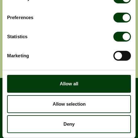
Prenumerera på våra
pressmeddelanden
Preferences
Pressmeddelanden
Rapporter
Statistics
Ange e-post adress
Prenumerera
Marketing
Allow all
Allow selection
Deny