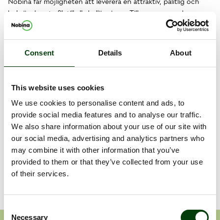
Nobina får möjligheten att leverera en attraktiv, pålitlig och
bekväm busstrafik till alla hallänningar. Tillsammans med
Hallandstrafiken ska vi arbeta hårt för att ännu fler ska välja
kollektivtrafiken, säger Henrik Dagnäs, vd för Nobina Sverige.
Tilldelningsbeslutet kan överklagas till och med 20 maj 2019.
Consent
Details
About
Informationen är sådan som Nobina AB (publ) är skyldigt att
offentliggöra enligt EU:s marknadsmissbruksförordning.
This website uses cookies
Informationen lämnades, genom nedanstående
kontaktpersons försorg, för offentliggörande den 10 maj 2019,
We use cookies to personalise content and ads, to
kl. 15:50.
provide social media features and to analyse our traffic.
We also share information about your use of our site with
our social media, advertising and analytics partners who
Dokument
may combine it with other information that you’ve
provided to them or that they’ve collected from your use
Nobina vinner stads- och regiontrafiken i Halland
of their services.
Consent
Necessary
Selection