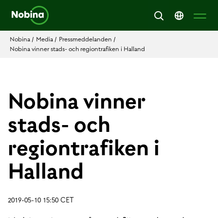
Nobina
/
Media
/
Pressmeddelanden
/
Nobina vinner stads- och regiontrafiken i Halland
Nobina vinner
stads- och
regiontrafiken i
Halland
2019-05-10 15:50 CET