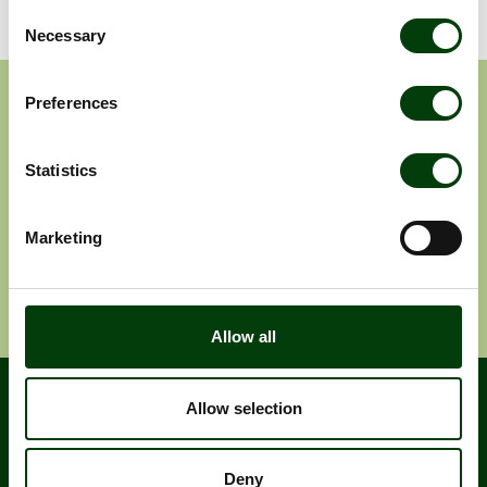
Consent
Necessary
Selection
Prenumerera på våra
Preferences
pressmeddelanden
Statistics
Pressmeddelanden
Rapporter
Marketing
Ange e-post adress
Prenumerera
Allow all
Allow selection
Deny