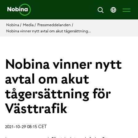
Nobina
/
Media
/
Pressmeddelanden
/
Nobina vinner nytt avtal om akut tågersättning...
Nobina vinner nytt
avtal om akut
tågersättning för
Västtrafik
2021-10-29 08:15 CET