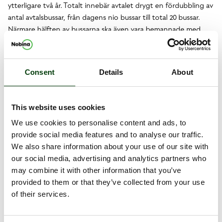
ytterligare två år. Totalt innebär avtalet drygt en fördubbling av
antal avtalsbussar, från dagens nio bussar till total 20 bussar.
Närmare hälften av bussarna ska även vara bemannade med
förare för att snabbt kunna rycka in när det behövs.
– Det är väldigt roligt att inte bara få fortsätta utan också
utöka vårt uppdrag tillsammans med Västtrafik, där vi genom
Consent
Details
About
gott samarbete kan erbjuda resenärerna trygga, hållbara och
välkomnande resor. Vi har lång erfarenhet av områdena, vilket
innebär att vi kommer kunna erbjuda snabba lösningar som,
This website uses cookies
trots oväntade avbrott i trafiken, möjliggör för resenären att
We use cookies to personalise content and ads, to
fortsätta sin resa och nå sitt slutmål i tid, säger Bahez Rashid,
provide social media features and to analyse our traffic.
affärschef för Nobina Extratrafik.
We also share information about your use of our site with
our social media, advertising and analytics partners who
may combine it with other information that you’ve
Dokument
provided to them or that they’ve collected from your use
Nobina vinner nytt avtal om akut tågersättning för
of their services.
Västtrafik