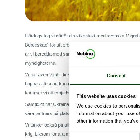
I lördags tog vi därför direktkontakt med svenska Mig
Beredskap) för att erbjuda vår hjälp och koordinera insats
är vi beredda med samma insats i alla våra nordiska länd
myndigheterna.
Vi har även varit i direktkontakt med hjälporganisationer
Consent
hoppas att snart kunna omsätta denna utsträckta hand och m
kommer vi att erbjuda vår hjälp och en utsträckt hand till
This website uses cookies
Samtidigt har Ukraina under många år varit en av våra 
We use cookies to personalis
våra partners på plats att bistå med bussar och fordon dir
information about your use of
other information that you’ve
Vi tänker också på alla våra kollegor som idag känner en o
krig. Liksom för alla medarbetare som har upplevt likn
Consent