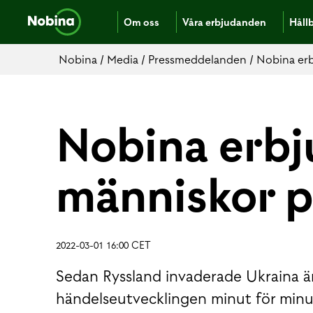
Om oss
Våra erbjudanden
Håll
Nobina
/
Media
/
Pressmeddelanden
/
Nobina erb
Nobina erbju
människor p
2022-03-01 16:00 CET
Sedan Ryssland invaderade Ukraina är
händelseutvecklingen minut för minut,