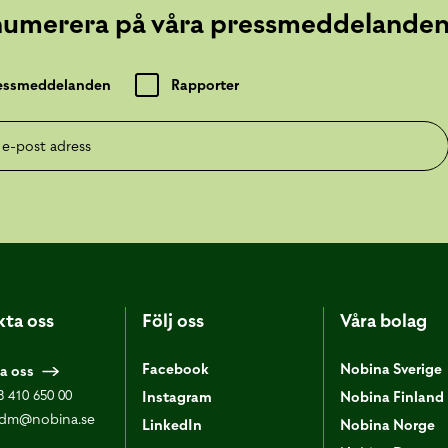
numerera på våra pressmeddelande
essmeddelanden
Rapporter
post adress
ta oss
Följ oss
Våra bolag
Facebook
Nobina Sverige
a oss
8 410 650 00
Instagram
Nobina Finland
dm@nobina.se
LinkedIn
Nobina Norge