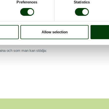
Preferences
Statistics
ghetskontakter om hur vårt erbjudande om stöd kan omvandlas
ar, förare och engagemang från oss alla.
öda Korset för att direkt kunna stödja på plats och vi vill gärna
Allow selection
ill att skänka ett bidrag till någon av de hjälporganisationer
göra något.
raina och som man kan stödja: