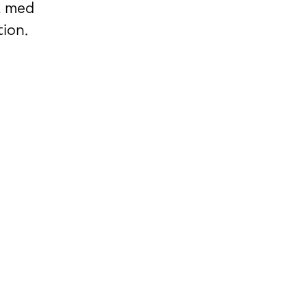
ra med
tion.