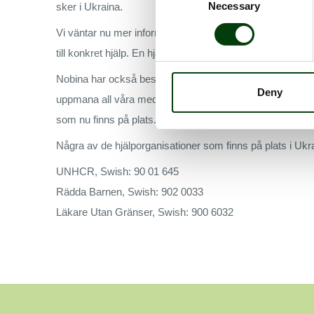
Necessary
sker i Ukraina.
Selection
Vi väntar nu mer information och svar från våra myndi
till konkret hjälp. En hjälp som kommer kräva både buss
Nobina har också beslutat att skänka 500 000 kronor till R
Deny
uppmana all våra medarbetare och resenärer som kan och v
som nu finns på plats. Ingen kan göra allt, men alla kan 
Några av de hjälporganisationer som finns på plats i Uk
UNHCR, Swish: 90 01 645
Rädda Barnen, Swish: 902 0033
Läkare Utan Gränser, Swish: 900 6032