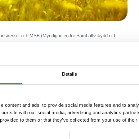
rationsverket och MSB (Myndigheten för Samhällsskydd och
er för att kunna hjälpa människor som nu är på flykt. Självklart
er om man önskar stöd eller hjälp från de nationella
 som nu hjälper barnhemsbarn att fly krigets fasor. Där vi nu
Details
aktlöshet till handling och att kunna hjälpa till. Självklart
 våra myndigheter i alla nordiska länder
största marknader för begagnade bussar och vi försöker nu med
e content and ads, to provide social media features and to analy
ekt till Ukraina.
 our site with our social media, advertising and analytics partn
 provided to them or that they’ve collected from your use of their
ro för släkt, vänner eller familj som befinner sig mitt i detta
ande situationer och som nu påminns och påverkas av det som