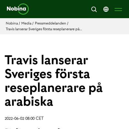
Nobina
/
Media
/
Pressmeddelanden
/
Travis lanserar Sveriges första reseplanerare på...
Travis lanserar
Sveriges första
reseplanerare på
arabiska
2022-06-02 08:00 CET