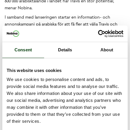
600 000 arabisktalande i landet har Travis en stor potential,
menar Nobina.
I samband med lanseringen startar en information- och
annonskampanj på arabiska för att få fler att välja Travis och
kollektivtrafiken, bland annat hos Alkompis, Sveriges största
mediehus på arabiska.
− Att utveckla en smart och användarvänlig app är fantastiskt,
Consent
Details
About
men att också ha en strategi för rätt kommunikation för att
lansera appen till målgruppen är en viktig pusselbit. Vi är glada
att få hjälpa till med den biten eftersom vi tror att Travis kan
This website uses cookies
skapa värde för vår målgrupp i deras vardag, säger Julia Agha,
We use cookies to personalise content and ads, to
vd för Alkompis.
provide social media features and to analyse our traffic.
− Det är naturligt att vi väljer Alkompis som partner i detta. Det
We also share information about your use of our site with
har varit mycket värdefullt att samarbeta med dem, avslutar Eric
our social media, advertising and analytics partners who
Steijer.
may combine it with other information that you’ve
provided to them or that they’ve collected from your use
of their services.
Dokument