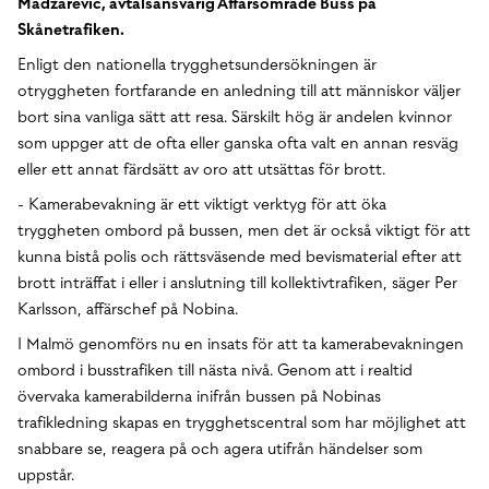
Madzarevic, avtalsansvarig Affärsområde Buss på
Skånetrafiken.
Enligt den nationella trygghetsundersökningen är
otryggheten fortfarande en anledning till att människor väljer
bort sina vanliga sätt att resa. Särskilt hög är andelen kvinnor
som uppger att de ofta eller ganska ofta valt en annan resväg
eller ett annat färdsätt av oro att utsättas för brott.
- Kamerabevakning är ett viktigt verktyg för att öka
tryggheten ombord på bussen, men det är också viktigt för att
kunna bistå polis och rättsväsende med bevismaterial efter att
brott inträffat i eller i anslutning till kollektivtrafiken, säger Per
Karlsson, affärschef på Nobina.
I Malmö genomförs nu en insats för att ta kamerabevakningen
ombord i busstrafiken till nästa nivå. Genom att i realtid
övervaka kamerabilderna inifrån bussen på Nobinas
trafikledning skapas en trygghetscentral som har möjlighet att
snabbare se, reagera på och agera utifrån händelser som
uppstår.