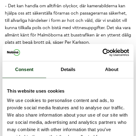
- Det kan handla om alltifrån olyckor, där kamerabilderna kan
hjälpa oss att säkerställa förarnas och passagerarnas säkerhet,
till allvarliga händelser i form av hot och våld, där vi snabbt vill
kunna tillkalla polis och bistå med vittnesuppgifter. Det ska vara
allmänt känt för Malmöborna att busstrafiken är en ytterst dålig
plats att begå brott på, säger Per Karlsson.
Livebevakningen sköts från Nobinas centrala trafikledning i
Landskrona, där särskilt utbildade trafikledare arbetar i skift,
dygnet runt.
Consent
Details
About
Fakta
Projektet sker i enlighet med kamerabevakningslagen och
This website uses cookies
gällande dataskyddslagstiftning
(dataskyddsförordningen/GDPR). Skånetrafiken är
We use cookies to personalise content and ads, to
personuppgiftsansvarig för kamerabevakningen och behöver
provide social media features and to analyse our traffic.
inte ansöka om tillstånd för kamerabevakning då de nyttjar det
We also share information about your use of our site with
s.k. ”kollektivtrafikundantaget” i kamerabevakningslagen. Det
our social media, advertising and analytics partners who
innebär att tillstånd ej behövs om kamerabevakning sker i syfte
may combine it with other information that you’ve