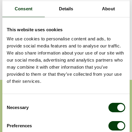
Simola, vd Nobina Finland.
Consent
Details
About
Tilldelningsbeslutet kan överklagas till och med 25 mars 2025.
This website uses cookies
Dokument
We use cookies to personalise content and ads, to
Nobina fortsätter att växa i Helsingforsregionen med
provide social media features and to analyse our traffic.
nytt avtal
We also share information about your use of our site with
our social media, advertising and analytics partners who
may combine it with other information that you’ve
provided to them or that they’ve collected from your use
of their services.
Prenumerera på våra
pressmeddelanden
Consent
Necessary
Selection
Pressmeddelanden
Rapporter
Preferences