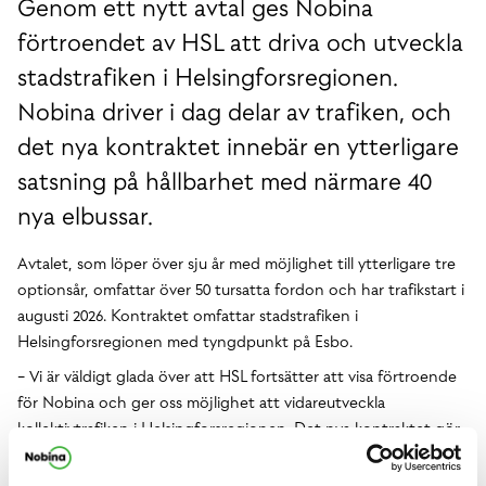
Genom ett nytt avtal ges Nobina
förtroendet av HSL att driva och utveckla
stadstrafiken i Helsingforsregionen.
Nobina driver i dag delar av trafiken, och
det nya kontraktet innebär en ytterligare
satsning på hållbarhet med närmare 40
nya elbussar.
Avtalet, som löper över sju år med möjlighet till ytterligare tre
optionsår, omfattar över 50 tursatta fordon och har trafikstart i
augusti 2026. Kontraktet omfattar stadstrafiken i
Helsingforsregionen med tyngdpunkt på Esbo.
− Vi är väldigt glada över att HSL fortsätter att visa förtroende
för Nobina och ger oss möjlighet att vidareutveckla
kollektivtrafiken i Helsingforsregionen. Det nya kontraktet gör
det möjligt att stärka vårt erbjudande av moderna och hållbara
transportlösningar som sätter resenären i fokus, säger Topi