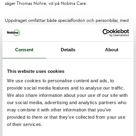
säger Thomas Nohre, vd på Nobina Care.
Uppdraget omfattar både specialfordon och personbilar, med
tydliga krav på informationssäkerhet och miljö. Senast 2028–
2029 ska 45 procent av personbilsflottan vara eldriven, medan
resterande fordon ska drivas av fossilfria bränslen.
Consent
Details
About
– Som leverantör av tusentals resor om dagen har vi ett stort
ansvar, både för alla våra resenärer och för miljön. Vi välkomnar
This website uses cookies
skärpta krav i upphandlingarna av särskild kollektivtrafik som kan
driva branschen mot en mer hållbar utveckling, avslutar
We use cookies to personalise content and ads, to
Thomas Nohre.
provide social media features and to analyse our traffic.
We also share information about your use of our site with
our social media, advertising and analytics partners who
Tilldelningsbeslutet kan överklagas fram till den 24 november.
may combine it with other information that you’ve
provided to them or that they’ve collected from your use
Dokument
of their services.
Samtrans får fortsatt förtroende av Stockholms stad