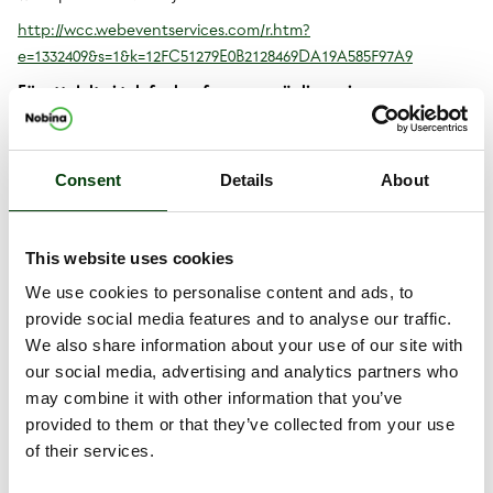
http://wcc.webeventservices.com/r.htm?
e=1332409&s=1&k=12FC51279E0B2128469DA19A585F97A9
För att delta i telefonkonferensen, vänligen ring:
Från Sverige, tel:+46 (0)8 5052 0110
Från Storbritannien, tel:+44 (0)20 7162 0077
Från USA, tel: +1 646 851 2407
Consent
Details
About
Från Tyskland, tel: +49 (0)695 8999 0507
Från Finland, tel: +358 (0)9 2313 9201
Från Danmark, tel: +45 3271 4607
This website uses cookies
Från Norge, tel: +47 2156 3120
We use cookies to personalise content and ads, to
Konferens-ID: 960994
provide social media features and to analyse our traffic.
We also share information about your use of our site with
För att ta del av presentationen i efterhand, vänligen logga in
our social media, advertising and analytics partners who
via samma länk som ovan.
may combine it with other information that you’ve
provided to them or that they’ve collected from your use
Dokument
of their services.
Release