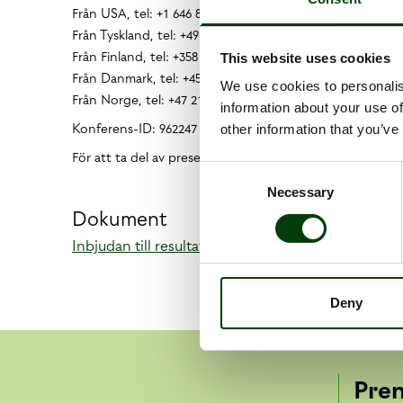
Från USA, tel: +1 646 851 2094
Från Tyskland, tel: +49 (0)307 2616 7227
Från Finland, tel: +358 (0)9 2313 9205
This website uses cookies
Från Danmark, tel: +45 3271 4891
We use cookies to personalis
Från Norge, tel: +47 215 012 99
information about your use of
Konferens-ID: 962247
other information that you’ve
För att ta del av presentationen i efterhand, vänligen l
Consent
Necessary
Selection
Dokument
Inbjudan till resultatpresentation Q1 2017/2018
Deny
Pre