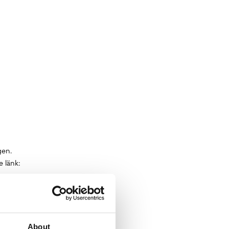
gen.
e länk:
About