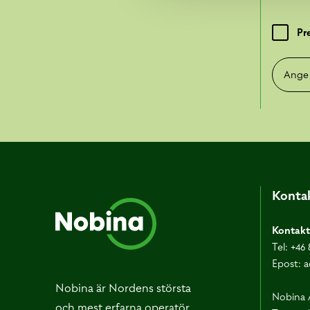
Pr
Ange e-
Kontak
Kontakt
Tel:
+46 
Epost:
a
Nobina är Nordens största
Nobina 
och mest erfarna operatör