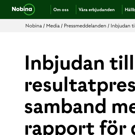
Om oss
Våra erbjudanden
Håll
Nobina
/
Media
/
Pressmeddelanden
/
Inbjudan ti
Inbjudan till
resultatpres
samband me
rapport för 