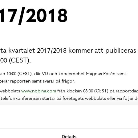
017/2018
sta kvartalet 2017/2018 kommer att publiceras
:00 (CEST).
kan 10:00 (CEST), där VD och koncernchef Magnus Rosén samt
rar rapporten samt svarar på frågor.
 webbplats
www.nobina.com
från klockan 08:00 (CEST) på rapportda
 telefonkonferensen startar på företagets webbplats eller via följand
1&k=BC9942CAB047AE3E3ECF340964099EE1
Details