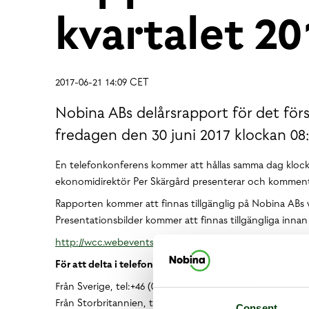
kvartalet 2
2017-06-21 14:09 CET
Nobina ABs delårsrapport för det för
fredagen den 30 juni 2017 klockan 08
En telefonkonferens kommer att hållas samma dag kloc
ekonomidirektör Per Skärgård presenterar och kommente
Rapporten kommer att finnas tillgänglig på Nobina ABs
Presentationsbilder kommer att finnas tillgängliga innan
http://wcc.webeventservices.com/r.htm?e=1447906&s=
För att delta i telefonkonferensen, vänligen ring:
Från Sverige, tel:+46 (0)8 5052 0337
Från Storbritannien, tel:+44 (0)20 7162 9960
Consent