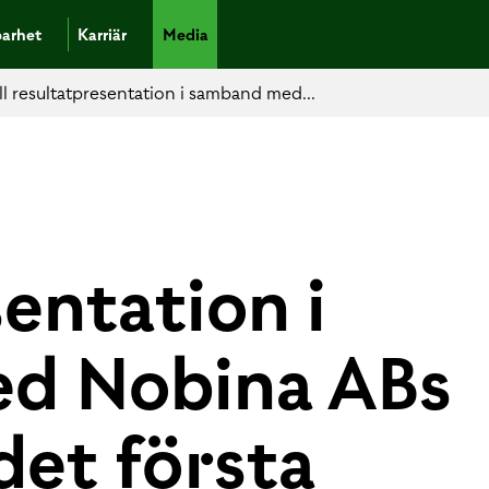
barhet
Karriär
Media
ll resultatpresentation i samband med...
entation i
d Nobina ABs
det första