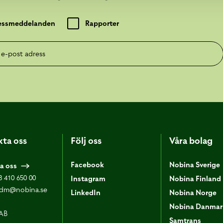
essmeddelanden
Rapporter
post adress
ta oss
Följ oss
Våra bolag
Facebook
Nobina Sverige
a oss
8 410 650 00
Instagram
Nobina Finland
dm@nobina.se
LinkedIn
Nobina Norge
Nobina Danmar
AB
Samtrans