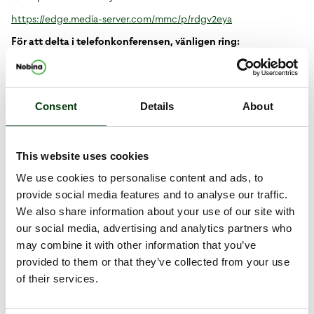
https://edge.media-server.com/mmc/p/rdgv2eya
För att delta i telefonkonferensen, vänligen ring:
Från Sverige, tel:
+46 8 506 921 85
Från Storbritannien, tel: +44 203 0095710
Från USA, tel: +1 866 8692 321
Consent
Details
About
Från Tyskland, tel: +49 69 2222 4910
Från Finland, tel: +358 942 451472
Från Danmark, tel: +45 3272 7518
This website uses cookies
Från Norge, tel: +47 2156 3162
We use cookies to personalise content and ads, to
Konferens-ID:
3699357
provide social media features and to analyse our traffic.
För att ta del av presentationen i efterhand, vänligen logga in
We also share information about your use of our site with
via samma länk som ovan.
our social media, advertising and analytics partners who
may combine it with other information that you’ve
provided to them or that they’ve collected from your use
Dokument
of their services.
Inbjudan till resultatpresentation Q4 Nobina AB