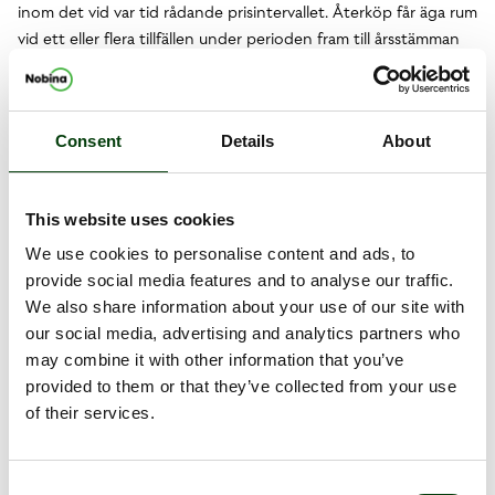
inom det vid var tid rådande prisintervallet. Återköp får äga rum
vid ett eller flera tillfällen under perioden fram till årsstämman
2018, till ett maximalt antal om 427 096 aktier.
Nobina innehar för tillfället inga egna aktier.
För det fullständiga bemyndigandet som beslutades av
Consent
Details
About
årsstämman, vänligen se Nobinas hemsida, www.nobina.com
Informationen är sådan som Nobina AB (publ) är skyldigt att
This website uses cookies
offentliggöra enligt EU:s marknadsmissbruksförordning och
lagen om värdepappersmarknaden. Informationen lämnades,
We use cookies to personalise content and ads, to
genom nedanstående kontaktpersons försorg, för
provide social media features and to analyse our traffic.
offentliggörande den 10 oktober, 2017, kl. 08.00.
We also share information about your use of our site with
our social media, advertising and analytics partners who
may combine it with other information that you’ve
Dokument
provided to them or that they’ve collected from your use
Nobina AB återköper egna aktier
of their services.
Consent