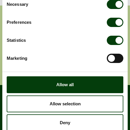
Necessary
Selection
Prenumerera på våra
Preferences
pressmeddelanden
Statistics
Pressmeddelanden
Rapporter
Marketing
Ange e-post adress
Prenumerera
Allow all
Allow selection
Deny