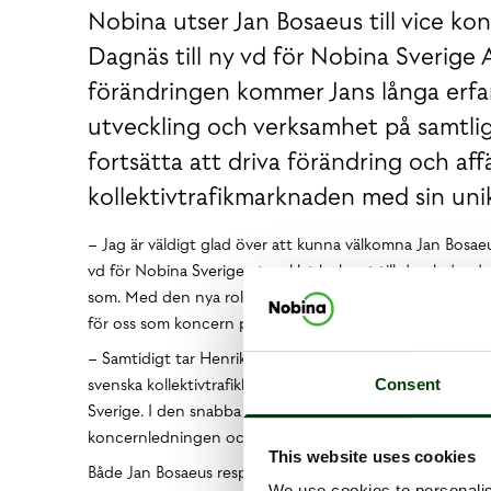
Nobina utser Jan Bosaeus till vice ko
Dagnäs till ny vd för Nobina Sverig
förändringen kommer Jans långa erfa
utveckling och verksamhet på samtli
fortsätta att driva förändring och af
kollektivtrafikmarknaden med sin un
– Jag är väldigt glad över att kunna välkomna Jan Bosaeu
vd för Nobina Sverige utvecklat bolaget till den ledand
som. Med den nya rollen kan vi nu som koncern lyfta dett
för oss som koncern på den nordiska marknaden, säge
– Samtidigt tar Henrik Dagnäs med sig en unik och bred 
svenska kollektivtrafikbranschen. Där Henrik innehaft e
Consent
Sverige. I den snabba teknikförändring och betydelse som k
koncernledningen och jag är mycket nöjd med att han n
This website uses cookies
Både Jan Bosaeus respektive Henrik Dagnäs tillträder sin
We use cookies to personalis