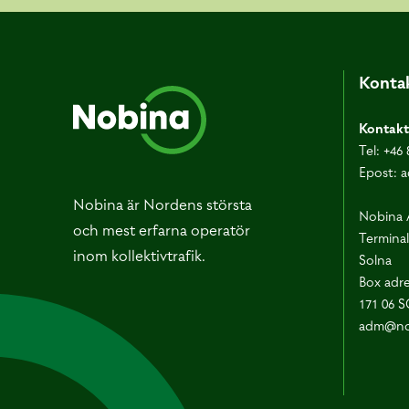
Kontak
Kontakt
Tel:
+46 
Epost:
a
Nobina är Nordens största
Nobina 
och mest erfarna operatör
Terminal
inom kollektivtrafik.
Solna
Box adre
171 06 
adm@no