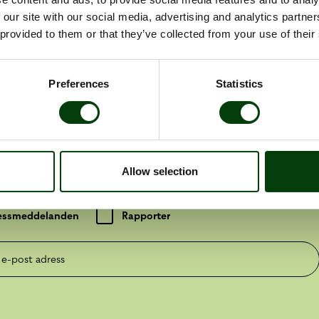
 our site with our social media, advertising and analytics partn
 provided to them or that they’ve collected from your use of their
en
Preferences
Statistics
numerera på våra pressmeddelande
Allow selection
essmeddelanden
Rapporter
post adress