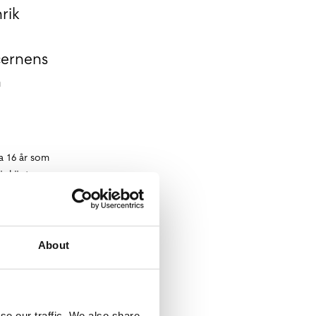
rik
cernens
n
a 16 år som
är känt
 hävstång
 som den
About
r Nobina
 till
se our traffic. We also share