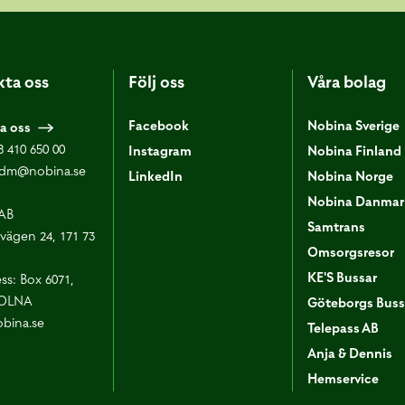
ta oss
Följ oss
Våra bolag
Facebook
Nobina Sverige
a oss
8 410 650 00
Instagram
Nobina Finland
dm@nobina.se
LinkedIn
Nobina Norge
Nobina Danmar
AB
Samtrans
vägen 24, 171 73
Omsorgsresor
KE'S Bussar
ss: Box 6071,
SOLNA
Göteborgs Buss
bina.se
Telepass AB
Anja & Dennis
Hemservice