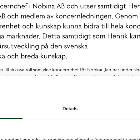
ncernchef i Nobina AB och utser samtidigt Hen
e AB och medlem av koncernledningen. Genom
renhet och kunskap kunna bidra till hela kon
ga marknader. Detta samtidigt som Henrik ka
färsutveckling på den svenska
ika och breda kunskap.
s till sin nya roll som vice koncernchef för Nobina. Jan har under sin
e och trovärdiga aktör på kollektivtrafikmarknaden som Nobina i dag 
a en nivå till och säkerställa kunskapsöverföring och en ytterligare
r Magnus Rosén, koncernchef och vd på Nobina.
erfarenhet till sin roll som vd på Nobina Sverige, från såväl Nobina
Details
n rad olika roller och nu senast som vice vd och marknadsdirektör fö
ollektivtrafiken har för samhället så tillför Henrik viktiga perspektiv
u är en del av den, fortsätter Magnus Rosén.
a nya roller den 3 september.
e content and ads, to provide social media features and to analy