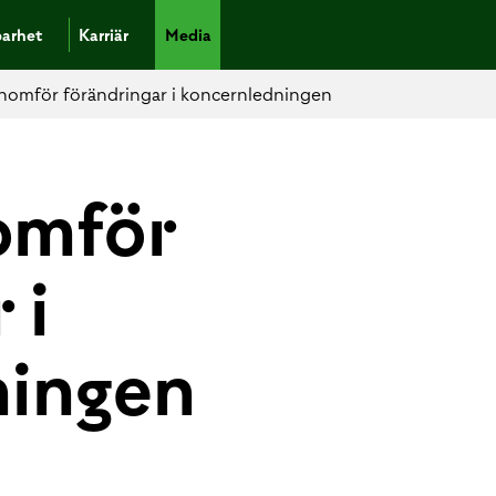
barhet
Karriär
Media
nomför förändringar i koncernledningen
omför
 i
ningen