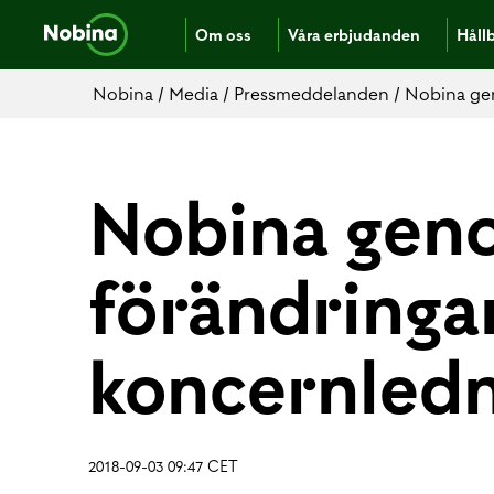
Om oss
Våra erbjudanden
Håll
Nobina
/
Media
/
Pressmeddelanden
/
Nobina ge
Nobina gen
förändringar
koncernled
2018-09-03 09:47 CET