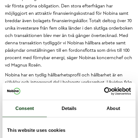
vår första gröna obligation. Den stora efterfrågan har
möjliggjort en attraktiv finansieringskostnad för Nobina samt
breddar även bolagets finansieringskällor. Totalt deltog över 70
unika investerare från fem olika länder i den slutliga orderboken
och transaktionen blev mer än två gånger övertecknad. Med
denna transaktion tydliggör vi Nobinas hållbara arbete samt
påskyndar omställningen till en fordonsflotta som drivs till 100
procent med förnybar energi, säger Nobinas koncernchef och
vd Magnus Rosén.
Nobina har en tydlig hållbarhetsprofil och hållbarhet är en
självklar och integrerad del i bolagets verksamhet. Likviden från
obligationen kommer användas till att finansiera:
- Elbussar
Consent
Details
About
- Fordon som drivs helt av biobränsle
- Laddinfrastruktur för bussar
Nobinas gröna ramverk är framtaget i enlighet med ICMA:s
This website uses cookies
”Green Bond Principles” och har granskats av det oberoende