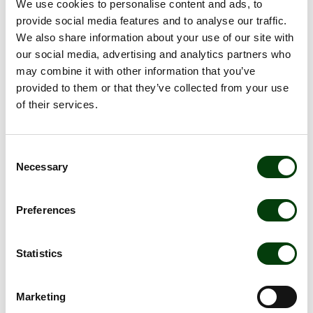
We use cookies to personalise content and ads, to
klimat- och miljöforskningsinstitutet Cicero. Ramverket får det
provide social media features and to analyse our traffic.
högsta betyget ”Dark Green” och det är första gången ett
We also share information about your use of our site with
kollektivtrafikföretag uppnår denna nivå.
our social media, advertising and analytics partners who
Swedbank och SEB var arrangörer av transaktionen och
may combine it with other information that you’ve
rådgivare kring framtagandet av ramverket för gröna
provided to them or that they’ve collected from your use
obligationer och Gernandt & Danielsson agerade som juridisk
of their services.
rådgivare. Bolaget kommer att ansöka om notering av
obligationen på Nasdaq Stockholm Sustainable Bonds List.
Consent
Informationen lämnades, genom ovanstående
Necessary
Selection
kontaktpersoners försorg, för offentliggörande den 7 februari
2019, kl. 08.00.
Preferences
Dokument
Statistics
Nobina emitterar grön bussobligation
Marketing