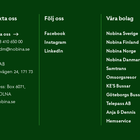
ta oss
Följ oss
Våra bolag
Facebook
Nobina Sverige
a oss
8 410 650 00
Instagram
Nobina Finland
dm@nobina.se
LinkedIn
Nobina Norge
Nobina Danmar
AB
Samtrans
vägen 24, 171 73
Omsorgsresor
KE'S Bussar
ss: Box 6071,
SOLNA
Göteborgs Buss
bina.se
Telepass AB
Anja & Dennis
Hemservice