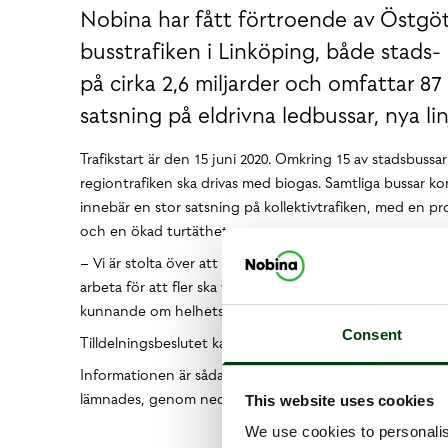
Nobina har fått förtroende av Östgöt
busstrafiken i Linköping, både stads- 
på cirka 2,6 miljarder och omfattar 8
satsning på eldrivna ledbussar, nya li
Trafikstart är den 15 juni 2020. Omkring 15 av stadsbussa
regiontrafiken ska drivas med biogas. Samtliga bussar k
innebär en stor satsning på kollektivtrafiken, med en 
och en ökad turtäthet.
– Vi är stolta över att Östgötatrafiken ger oss utökat fö
arbeta för att fler ska välja att resa kollektivt. Genom 
kunnande om helhetslösningar för elbusstrafik, säger H
Consent
Tilldelningsbeslutet kan överklagas fram till den 11 februa
Informationen är sådan som Nobina AB (publ) är skyldig
lämnades, genom nedanstående kontaktpersons försorg, f
This website uses cookies
We use cookies to personalis