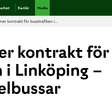
barhet
Karriär
Media
er kontrakt för busstrafiken i...
er kontrakt för
 i Linköping –
elbussar