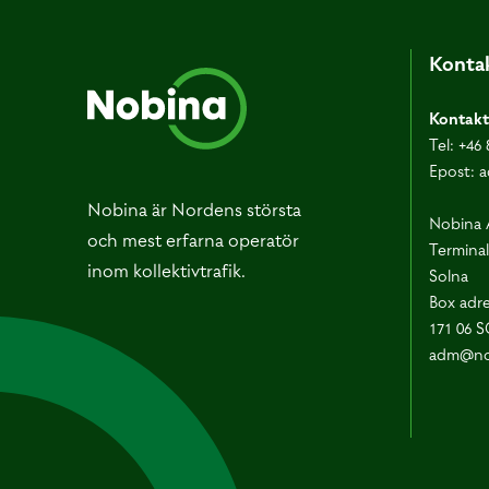
Kontak
Kontakt
Tel:
+46 
Epost:
a
Nobina är Nordens största
Nobina 
och mest erfarna operatör
Terminal
inom kollektivtrafik.
Solna
Box adre
171 06 
adm@no