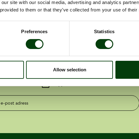
 our site with our social media, advertising and analytics partn
 provided to them or that they’ve collected from your use of their
g – satsning på elbussar
Preferences
Statistics
numerera på våra pressmeddelande
Allow selection
essmeddelanden
Rapporter
post adress