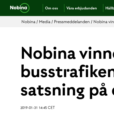
Om oss
Våra erbjudanden
Håll
Nobina
/
Media
/
Pressmeddelanden
/
Nobina vinn
Nobina vinn
busstrafiken
satsning på 
2019-01-31 14:45 CET