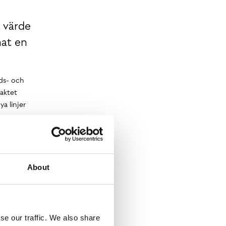
t värde
nat en
ads- och
raktet
a linjer
 ska vi
pa, vårt
About
ationen
se our traffic. We also share