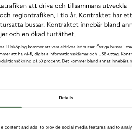
atrafiken att driva och tillsammans utveckla
och regiontrafiken, i tio år. Kontraktet har et
7 tursatta bussar. Kontraktet innebär bland an
njer och en ökad turtäthet.
rna i Linköping kommer att vara eldrivna ledbussar. Övriga bussar i st
ommer att ha wi-fi, digitala informationsskärmar och USB-uttag. Kont
produktionsökning på 30 procent. Det kommer bland annat innebära ny
rtroende att utveckla och driva busstrafik i Östergötland. Tillsammans
kontraktet kan vi på Nobina också dela med oss av, och samtidigt fördju
enrik Dagnäs, vd på Nobina Sverige.
Details
ri 2019.
t att offentliggöra enligt EU:s marknadsmissbruksförordning. Inform
ör offentliggörande den 31 januari 2019, kl. 14.45.
e content and ads, to provide social media features and to analy