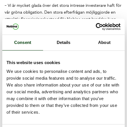
− Vi är mycket glada över det stora intresse investerare haft för
vår gröna obligation. Den stora efterfrågan möjliggjorde en
attraktiv finansieringskostnad för Nobina samt breddar även
Bolagets finansieringskällor. Med denna transaktion tydliggör vi
Nobinas hållbara arbete samt påskyndar omställningen till en
fordonsflotta driven av 100% förnybara drivmedel, säger
Consent
Details
About
Nobinas VD och koncernchef Magnus Rosén.
SEB och Swedbank var arrangörer av transaktionen, och
Gernandt & Danielsson Advokatbyrå agerade som juridisk
This website uses cookies
rådgivare. Bolaget kommer att ansöka om notering av
We use cookies to personalise content and ads, to
obligationen på hållbara företagsobligationslistan vid Nasdaq
provide social media features and to analyse our traffic.
Stockholm.
We also share information about your use of our site with
our social media, advertising and analytics partners who
may combine it with other information that you’ve
Dokument
provided to them or that they’ve collected from your use
Nobina har framgångsrikt utökat sitt gröna
of their services.
obligationslån