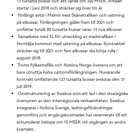
13 tursatta bussar och ett värde om 320 MSEK. Avtalet
startar i juni 2018 och sträcker sig över tio år.
Förlängt avtal i Malmö med Skånetrafiken och satsning
på elbussar. Förlängningen gäller fram till 2021 och
omfattar totalt 83 tursatta bussar varav 13 nya elbussar.
Samarbete med SL för utveckling av stadstrafiken i
Norrtälje kommun med satsning på elbussar. Kontraktet
sträcker sig till 2021 och fem elbussar ska börja rulla i
augusti 2018.
Troms Fylkestrafikk och Nobina Norge överens om att
bara utnyttja halva optionsförlängningen. Nuvarande
kontrakt omfattande 127 tursatta bussar avslutas den 31
juli 2019.
Omstrukturering av Swebus som ett led i den strategiska
översynen av den interregionala verksamheten. Swebus
integreras i Nobina Sverige, ledningsförändringar
genomförs och engångskostnader har reserverats till ett
ackumulerat belopp om 15 MSEK vid utgången av andra
kvartalet.