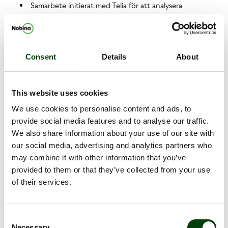
Samarbete initierat med Telia för att analysera
resandebehov i kollektivtrafiken.
VIKTIGA HÄNDELSER EFTER KVARTALET
Inga viktiga händelser noterade efter kvartalet.
Consent
Details
About
VD-KOMMENTAR
I linje med våra förväntningar reflekterade resultatet även
This website uses cookies
under räkenskapsårets andra kvartal effekterna från föregående
års omfattande kontraktsmigreringar i Sverige. Detta
We use cookies to personalise content and ads, to
tillsammans med bland annat kostnader för omstruktureringen
provide social media features and to analyse our traffic.
av vår interregionala verksamhet innebar att resultatet före
We also share information about your use of our site with
skatt minskade till 74 MSEK (107). Den underliggande
our social media, advertising and analytics partners who
verksamheten fortsätter att utvecklas enligt plan, och vi går nu
may combine it with other information that you’ve
in i en period med en lugnare fas av kontraktsomställningar
provided to them or that they’ve collected from your use
under vilken vi kommer att fokusera på rörelseeffektivitet.
of their services.
Under kvartalet intensifierade vi våra samarbeten inom viktiga
framtidsområden, exempelvis resulterade det starka intresset i
Consent
marknaden för elbussar i allt fler konkreta satsningar hos våra
Necessary