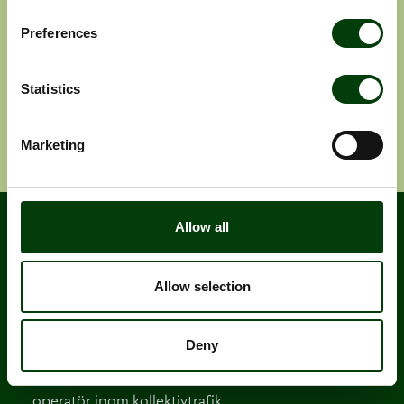
pressmeddelanden
Preferences
Pressmeddelanden
Rapporter
Statistics
Ange e-post adress
Prenumerera
Marketing
Allow all
Allow selection
Deny
Nobina är Nordens största och mest erfarna
operatör inom kollektivtrafik.