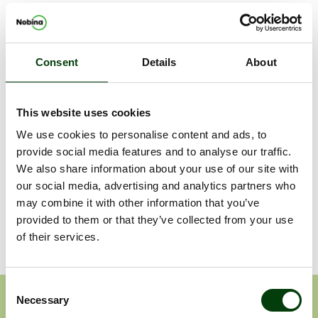
Västtrafik har möjlighet att inom en månad besluta om två av
busslinjerna i Ale ska elektrifieras.
Tilldelningsbeslutet kan överklagas fram till den 18 juni 2018.
Consent
Details
About
Informationen är sådan som Nobina AB (publ) är skyldigt att
offentliggöra enligt EU:s marknadsmissbruksförordning.
Informationen lämnades, genom nedanstående
This website uses cookies
kontaktpersons försorg, för offentliggörande den 8 juni 2018,
We use cookies to personalise content and ads, to
kl. 13:40.
provide social media features and to analyse our traffic.
We also share information about your use of our site with
Dokument
our social media, advertising and analytics partners who
may combine it with other information that you’ve
Nobina vinner upphandling i Ale för cirka 500 MSEK
provided to them or that they’ve collected from your use
of their services.
Consent
Prenumerera på våra
Necessary
Selection