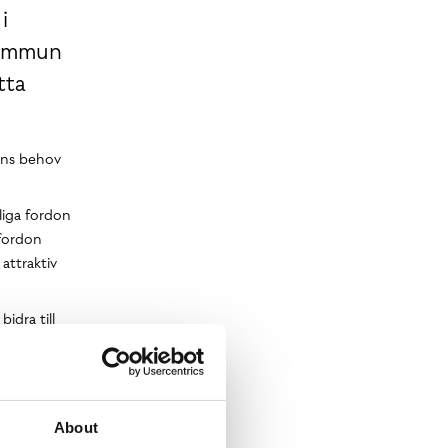
i
 kommun
tta
nens behov
liga fordon
 fordon
attraktiv
idra till
ket fram
s, vd
About