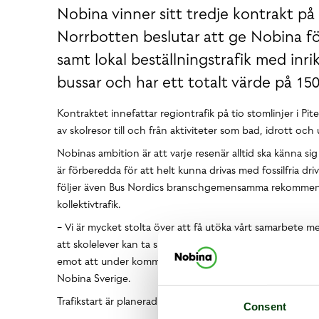
Nobina vinner sitt tredje kontrakt på 
Norrbotten beslutar att ge Nobina fö
samt lokal beställningstrafik med inri
bussar och har ett totalt värde på 150
Kontraktet innefattar regiontrafik på tio stomlinjer i 
av skolresor till och från aktiviteter som bad, idrott och u
Nobinas ambition är att varje resenär alltid ska känna 
är förberedda för att helt kunna drivas med fossilfria
följer även Bus Nordics branschgemensamma rekommendati
kollektivtrafik.
− Vi är mycket stolta över att få utöka vårt samarbete m
att skolelever kan ta sig till och från studier och aktivit
emot att under kommande tio år få möjlighet att utveckl
Nobina Sverige.
Trafikstart är planerad till juni 2021.
Consent