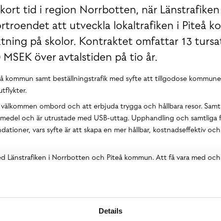
kort tid i region Norrbotten, när Länstrafiken 
rtroendet att utveckla lokaltrafiken i Piteå
ktning på skolor. Kontraktet omfattar 13 tursa
 MSEK över avtalstiden på tio år.
Piteå kommun samt beställningstrafik med syfte att tillgodose kommu
tflykter.
sig välkommen ombord och att erbjuda trygga och hållbara resor. Samt
 drivmedel och är utrustade med USB-uttag. Upphandling och samtliga
oner, vars syfte är att skapa en mer hållbar, kostnadseffektiv och 
ed Länstrafiken i Norrbotten och Piteå kommun. Att få vara med och b
eter på ett hållbart och tryggt vis känns betydelsefullt, och vi ser myc
a och skapa en ännu attraktivare kollektivtrafik, säger Henrik Dagnä
Details