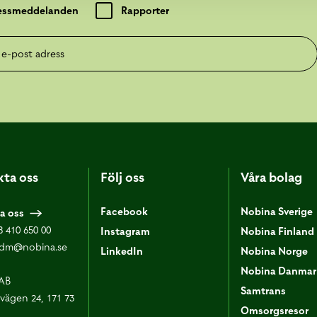
essmeddelanden
Rapporter
post adress
ta oss
Följ oss
Våra bolag
Facebook
Nobina Sverige
a oss
8 410 650 00
Instagram
Nobina Finland
dm@nobina.se
LinkedIn
Nobina Norge
Nobina Danmar
AB
Samtrans
vägen 24, 171 73
Omsorgsresor