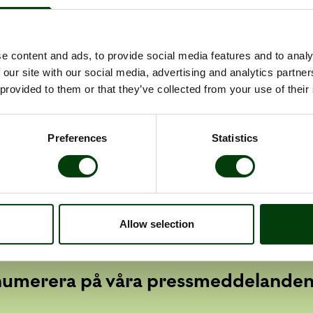
mendationer
 är framtagna av Partnersamverkan för en bättre kollektivtrafik, 
ik med det övergripande målet att fördubbla kollektivtrafikens markna
e content and ads, to provide social media features and to analy
 our site with our social media, advertising and analytics partn
sationerna Svensk Kollektivtrafik, Sveriges Bussföretag, Svenska
 provided to them or that they’ve collected from your use of their
eriges Kommuner och Landsting samt Trafikverket och Jernhusen.
Preferences
Statistics
rrbotten
Allow selection
numerera på våra pressmeddelande