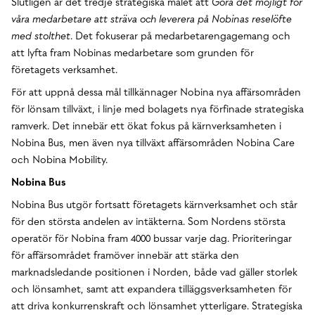
Slutligen är det tredje strategiska målet att
Göra det möjligt för
våra medarbetare att sträva och leverera på Nobinas reselöfte
med stolthet
. Det fokuserar på medarbetarengagemang och
att lyfta fram Nobinas medarbetare som grunden för
företagets verksamhet.
För att uppnå dessa mål tillkännager Nobina nya affärsområden
för lönsam tillväxt, i linje med bolagets nya förfinade strategiska
ramverk. Det innebär ett ökat fokus på kärnverksamheten i
Nobina Bus, men även nya tillväxt affärsområden Nobina Care
och Nobina Mobility.
Nobina Bus
Nobina Bus utgör fortsatt företagets kärnverksamhet och står
för den största andelen av intäkterna. Som Nordens största
operatör för Nobina fram 4000 bussar varje dag. Prioriteringar
för affärsområdet framöver innebär att stärka den
marknadsledande positionen i Norden, både vad gäller storlek
och lönsamhet, samt att expandera tilläggsverksamheten för
att driva konkurrenskraft och lönsamhet ytterligare. Strategiska