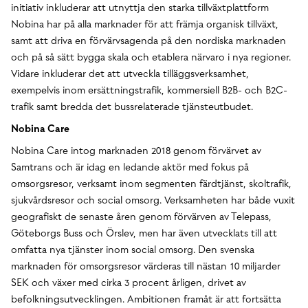
initiativ inkluderar att utnyttja den starka tillväxtplattform
Nobina har på alla marknader för att främja organisk tillväxt,
samt att driva en förvärvsagenda på den nordiska marknaden
och på så sätt bygga skala och etablera närvaro i nya regioner.
Vidare inkluderar det att utveckla tilläggsverksamhet,
exempelvis inom ersättningstrafik, kommersiell B2B- och B2C-
trafik samt bredda det bussrelaterade tjänsteutbudet.
Nobina Care
Nobina Care intog marknaden 2018 genom förvärvet av
Samtrans och är idag en ledande aktör med fokus på
omsorgsresor, verksamt inom segmenten färdtjänst, skoltrafik,
sjukvårdsresor och social omsorg. Verksamheten har både vuxit
geografiskt de senaste åren genom förvärven av Telepass,
Göteborgs Buss och Örslev, men har även utvecklats till att
omfatta nya tjänster inom social omsorg. Den svenska
marknaden för omsorgsresor värderas till nästan 10 miljarder
SEK och växer med cirka 3 procent årligen, drivet av
befolkningsutvecklingen. Ambitionen framåt är att fortsätta