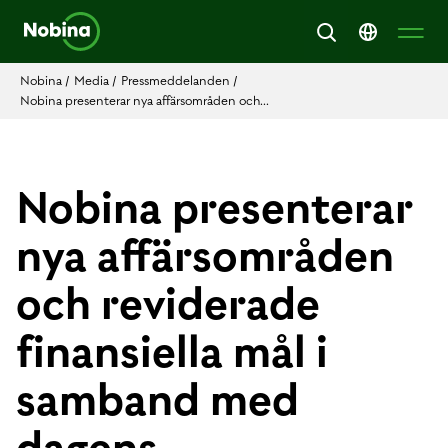
Nobina
/
Media
/
Pressmeddelanden
/
Nobina presenterar nya affärsområden och...
Nobina presenterar
nya affärsområden
och reviderade
finansiella mål i
samband med
dagens