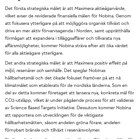
Det första strategiska målet är att
Maximera aktieägarvärde
,
vilket avser de reviderade finansiella målen för Nobina. Genom
att fokusera ytterligare på att möjliggöra organisk tillväxt och
driva en mer aktiv förvarvsagenda i Norden, samt upprätthålla
förmågan att expandera i tilläggsaffärer och tillvarata nya
affärsmöjligheter, kommer Nobina sträva efter att öka värdet
för alla aktieägare ytterligare.
Det andra strategiska målet är att
Maximera positiv effekt på
miljö, resenärer och samhälle
. Det speglar Nobinas
hållbarhetsmål och det ökade fokuset framöver på att nå
klimatmålet som etablerats för de nordiska länderna. Som en
del av detta kommer företaget att lansera nya, konkreta mål för
CO2-utsläpp, vilket är under pågående process för att valideras
av Science Based Targets Initiative. Dessutom kommer Nobina
att rapportera om utvecklingen för de viktigaste
hållbarhetsmåtten, såsom andelen gröna förare, andelen
förnybart bränsle och tillväxt i resenärsvolymer.