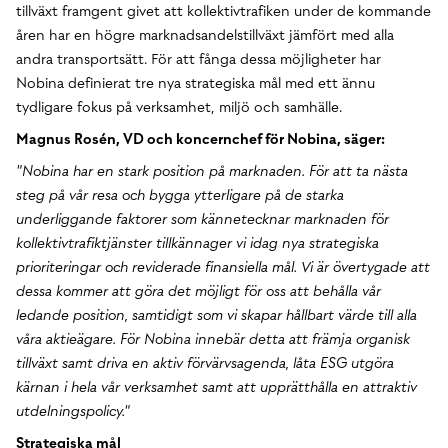
tillväxt framgent givet att kollektivtrafiken under de kommande
åren har en högre marknadsandelstillväxt jämfört med alla
andra transportsätt. För att fånga dessa möjligheter har
Nobina definierat tre nya strategiska mål med ett ännu
tydligare fokus på verksamhet, miljö och samhälle.
Magnus Rosén, VD och koncernchef för Nobina, säger:
"Nobina har en stark position på marknaden. För att ta nästa
steg på vår resa och bygga ytterligare på de starka
underliggande faktorer som kännetecknar marknaden för
kollektivtrafiktjänster tillkännager vi idag nya strategiska
prioriteringar och reviderade finansiella mål. Vi är övertygade att
dessa kommer att göra det möjligt för oss att behålla vår
ledande position, samtidigt som vi skapar hållbart värde till alla
våra aktieägare. För Nobina innebär detta att främja organisk
tillväxt samt driva en aktiv förvärvsagenda, låta ESG utgöra
kärnan i hela vår verksamhet samt att upprätthålla en attraktiv
utdelningspolicy."
Strategiska mål