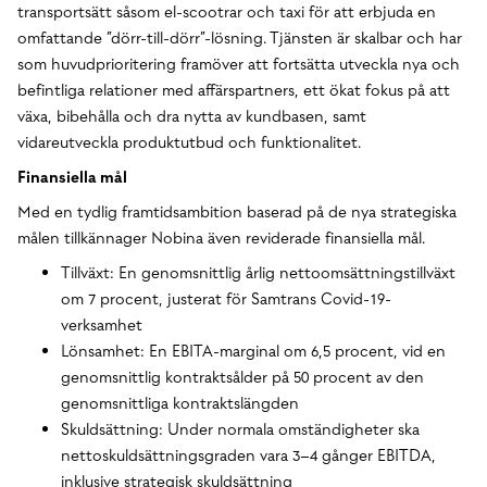
transportsätt såsom el-scootrar och taxi för att erbjuda en
omfattande ”dörr-till-dörr”-lösning. Tjänsten är skalbar och har
som huvudprioritering framöver att fortsätta utveckla nya och
befintliga relationer med affärspartners, ett ökat fokus på att
växa, bibehålla och dra nytta av kundbasen, samt
vidareutveckla produktutbud och funktionalitet.
Finansiella mål
Med en tydlig framtidsambition baserad på de nya strategiska
målen tillkännager Nobina även reviderade finansiella mål.
Tillväxt: En genomsnittlig årlig nettoomsättningstillväxt
om 7 procent, justerat för Samtrans Covid-19-
verksamhet
Lönsamhet: En EBITA-marginal om 6,5 procent, vid en
genomsnittlig kontraktsålder på 50 procent av den
genomsnittliga kontraktslängden
Skuldsättning: Under normala omständigheter ska
nettoskuldsättningsgraden vara 3–4 gånger EBITDA,
inklusive strategisk skuldsättning