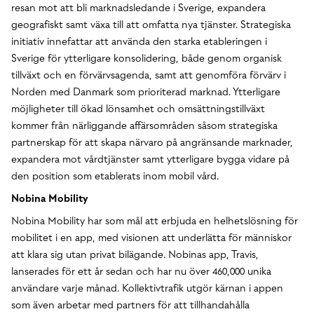
resan mot att bli marknadsledande i Sverige, expandera
geografiskt samt växa till att omfatta nya tjänster. Strategiska
initiativ innefattar att använda den starka etableringen i
Sverige för ytterligare konsolidering, både genom organisk
tillväxt och en förvärvsagenda, samt att genomföra förvärv i
Norden med Danmark som prioriterad marknad. Ytterligare
möjligheter till ökad lönsamhet och omsättningstillväxt
kommer från närliggande affärsområden såsom strategiska
partnerskap för att skapa närvaro på angränsande marknader,
expandera mot vårdtjänster samt ytterligare bygga vidare på
den position som etablerats inom mobil vård.
Nobina Mobility
Nobina Mobility har som mål att erbjuda en helhetslösning för
mobilitet i en app, med visionen att underlätta för människor
att klara sig utan privat bilägande. Nobinas app, Travis,
lanserades för ett år sedan och har nu över 460,000 unika
användare varje månad. Kollektivtrafik utgör kärnan i appen
som även arbetar med partners för att tillhandahålla